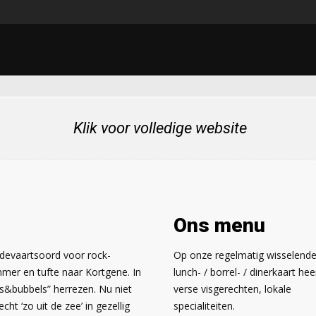
Klik voor volledige website
Ons menu
edevaartsoord voor rock-
Op onze regelmatig wisselend
mmer en tufte naar Kortgene. In
lunch- / borrel- / dinerkaart heer
is&bubbels” herrezen. Nu niet
verse visgerechten, lokale
ht ‘zo uit de zee’ in gezellig
specialiteiten.