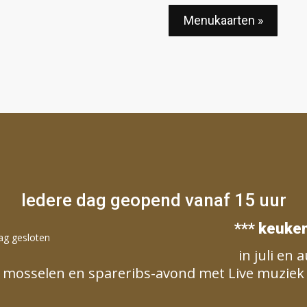
Menukaarten »
Iedere dag geopend vanaf 15 uur
*** keuken
ag gesloten
in juli en
mosselen en spareribs-avond met Live muziek