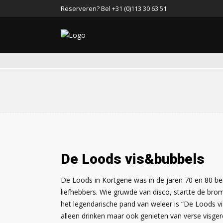
Reserveren? Bel +31 (0)113 30 63 51
De Loods vis&bubbels
De Loods in Kortgene was in de jaren 70 en 80 b
liefhebbers. Wie gruwde van disco, startte de bro
het legendarische pand van weleer is “De Loods v
alleen drinken maar ook genieten van verse visgerec